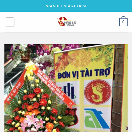
Bỏ
STANDEE GIÁ RẺ HCM
qua
nội
0
dung