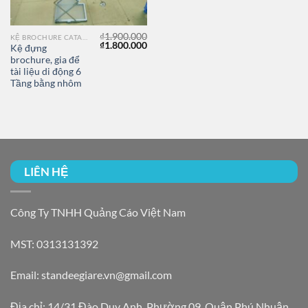
₫
1.900.000
KỆ BROCHURE CATALOGUE
Giá
Giá
₫
1.800.000
Kệ đựng
gốc
hiện
brochure, gia để
là:
tại
₫1.900.000.
là:
tài liệu di động 6
₫1.800.000.
Tầng bằng nhôm
LIÊN HỆ
Công Ty TNHH Quảng Cáo Việt Nam
MST: 0313131392
Email: standeegiare.vn@gmail.com
Địa chỉ: 14/31 Đào Duy Anh, Phường 09, Quận Phú Nhuận,