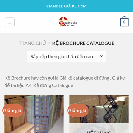
Bỏ
STANDEE GIÁ RẺ HCM
qua
nội
0
dung
TRANG CHỦ
/
KỆ BROCHURE CATALOGUE
Kệ Brochure hay còn gọi là Giá kệ catalogue di động , Giá kệ
để tài liệu A4, Kệ đựng Catalogue
Giảm giá!
Giảm giá!
HẾT HÀNG