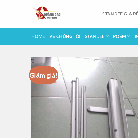
Bỏ
qua
STANDEE GIÁ R
nội
dung
HOME
VỀ CHÚNG TÔI
STANDEE
POSM
I
Giảm giá!