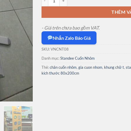
THÊM V
- Giá trên chưa bao gồm VAT.
Nhắn Zalo Báo Giá
SKU:
VNCNT08
Danh mục:
Standee Cuốn Nhôm
Thẻ:
chân cuốn nhôm
,
gia cuon nhom
,
khung chữ t
,
st
kích thước 80x200cm