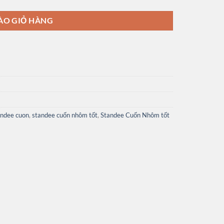
ÀO GIỎ HÀNG
andee cuon
,
standee cuốn nhôm tốt
,
Standee Cuốn Nhôm tốt