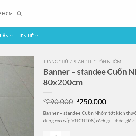
Ẻ HCM
N ẤN
LIÊN HỆ
TRANG CHỦ
/
STANDEE CUỐN NHÔM
Banner – standee Cuốn N
80x200cm
Giá
Giá
290.000
250.000
₫
₫
gốc
hiện
Banner – standee Cuốn Nhôm tốt kích th
là:
tại
dụng cao cấp VNCNT08( cách gọi khác: giá cu
₫290.000.
là:
₫250.000
Banner - standee Cuốn Nhôm tốt kích thước 80