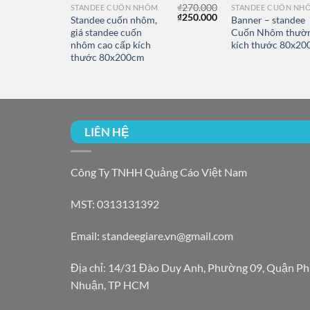
₫
110.000
₫
270.000
STANDEE CUỐN NHÔM
STANDEE CUỐN NH
Giá
Giá
₫
250.000
Standee cuốn nhôm,
Banner – standee
gốc
hiện
giá standee cuốn
Cuốn Nhôm thườ
là:
tại
m
nhôm cao cấp kích
kích thước 80x2
₫270.000.
là:
₫250.000.
thước 80x200cm
LIÊN HỆ
Công Ty TNHH Quảng Cáo Việt Nam
MST: 0313131392
Email: standeegiare.vn@gmail.com
Địa chỉ: 14/31 Đào Duy Anh, Phường 09, Quận P
Nhuận, TP HCM