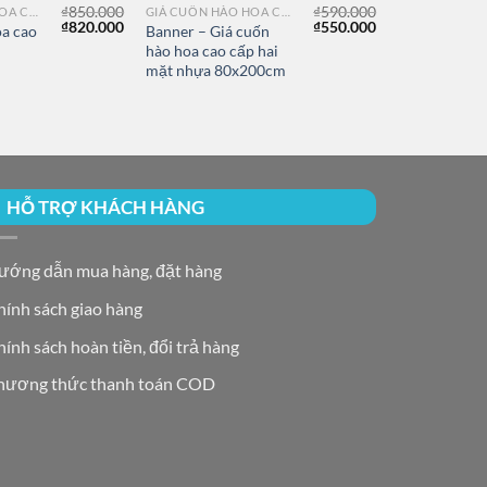
₫
850.000
₫
590.000
GIÁ CUỐN HÀO HOA CAO CẤP
GIÁ CUỐN HÀO HOA CAO CẤP
Giá
Giá
Giá
Giá
₫
820.000
₫
550.000
oa cao
Banner – Giá cuốn
gốc
hiện
gốc
hiện
hào hoa cao cấp hai
là:
tại
là:
tại
mặt nhựa 80x200cm
₫850.000.
là:
₫590.000.
là:
₫820.000.
₫550.000.
HỖ TRỢ KHÁCH HÀNG
ướng dẫn mua hàng, đặt hàng
hính sách giao hàng
ính sách hoàn tiền, đổi trả hàng
hương thức thanh toán COD