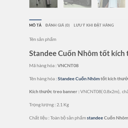
MÔ TẢ
ĐÁNH GIÁ (0)
LƯU Ý KHI ĐẶT HÀNG
Tên sản phẩm
Standee Cuốn Nhôm tốt kích
Mã hàng hóa :
VNCNT08
Tên hàng hóa :
Standee Cuốn Nhôm
tốt kích thư
Kích thước treo banner :
VNCNT08( 0.8x2m), chất 
Trọng lượng : 2.1 Kg
Chất liệu : Toàn bộ sản phẩm
standee
Cuốn Nhôm 