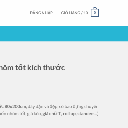
0
ĐĂNG NHẬP
GIỎ HÀNG /
₫
0
hôm tốt kích thước
ước 80x200cm
, dày dặn và đẹp, có bao đựng chuyên
ốn nhôm tốt, giá kéo,
giá chữ T
,
roll up
,
standee
…)
.
x200cm số lượng