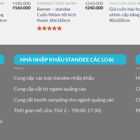
₫
180.000
₫
260.000
ÔM
STANDEE CUỐN NHÔM
Giá
Giá
Giá
Giá
₫
160.000
₫
240.000
Banner – standee
Giá cuốn hào h
gốc
hiện
gốc
hiện
ng
Cuốn Nhôm tốt kích
nhôm cấp bằng
là:
tại
là:
tại
00cm
thước 60x160cm
80x200cm
₫180.000.
là:
₫260.000.
là:
₫160.000.
₫240.000.
Được xếp
hạng
5.00
5 sao
NHÀ NHẬP KHẨU STANDEE CÁC LOẠI
Cung cấp các loại standee nhập khẩu
H
Cung cấp vật tư ngành quảng cáo
C
Cung cất booth sampling cho ngành quảng cáo
Ch
Thời gian mở cửa: Thứ 2 – 7(8:00-17:30)
P
hú