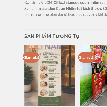
Đặc tính : VNCNT08 loại
standee cuốn nhôm
rất 
Sản phẩm
standee Cuốn Nhôm tốt kích thước 8
biến dạng (khó biến dạng).Đặc biệt rất vững khi đ
SẢN PHẨM TƯƠNG TỰ
Giảm giá!
Giảm giá!
NG