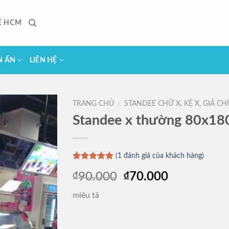
Ẻ HCM
N ẤN
LIÊN HỆ
TRANG CHỦ
/
STANDEE CHỮ X, KỆ X, GIÁ C
Standee x thường 80x1
(
1
đánh giá của khách hàng)
5.00
1
trên 5
Giá
Giá
₫
90.000
₫
70.000
dựa trên
đánh giá
gốc
hiện
miêu tả
là:
tại
₫90.000.
là:
₫70.000.