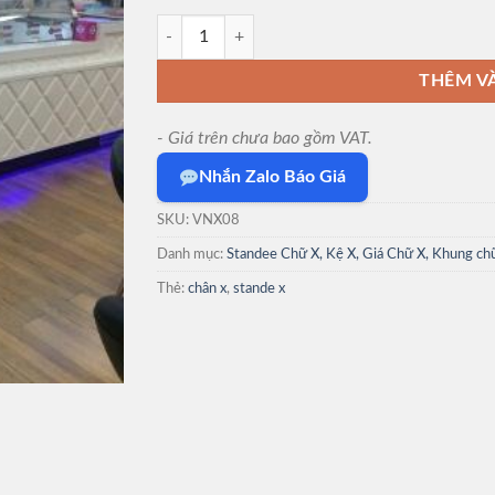
Standee x thường 80x180cm số lượng
THÊM V
- Giá trên chưa bao gồm VAT.
Nhắn Zalo Báo Giá
SKU:
VNX08
Danh mục:
Standee Chữ X, Kệ X, Giá Chữ X, Khung ch
Thẻ:
chân x
,
stande x