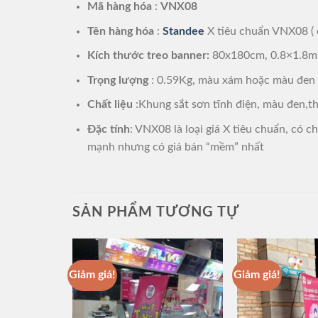
Mã hàng hóa
:
VNX08
Tên hàng hóa
:
Standee
X tiêu chuẩn VNX08 ( c
Kích thước treo banner:
80x180cm, 0.8×1.8m
Trọng lượng
: 0.59Kg, màu xám hoặc màu đen
Chất liệu
:Khung sắt sơn tĩnh điện, màu đen,t
Đặc tính
: VNX08 là loại giá X tiêu chuẩn, có c
mạnh nhưng có giá bán “mềm” nhất
SẢN PHẨM TƯƠNG TỰ
Giảm giá!
Giảm giá!