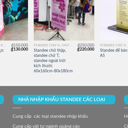
₫
150.000
₫
250.000
STANDEE CHỮ X, KỆ X, GIÁ CHỮ X, KHUNG CHỮ X
STANDEE CHỮ A, CHỮ H,CHỮ THẬP
Giá
Giá
Giá
Giá
₫
130.000
₫
220.000
lực
Standee chữ thập,
Standee để bàn
gốc
hiện
gốc
hiện
standee chữ T,
A5
là:
tại
là:
tại
standee ngoài trời
₫150.000.
là:
₫250.000.
là:
₫130.000.
₫220.000.
kích thước
60x160cm-80x180cm
NHÀ NHẬP KHẨU STANDEE CÁC LOẠI
Cung cấp các loại standee nhập khẩu
H
Cung cấp vật tư ngành quảng cáo
C