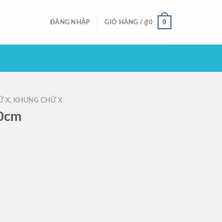
0
ĐĂNG NHẬP
GIỎ HÀNG /
₫
0
HỮ X, KHUNG CHỮ X
80cm