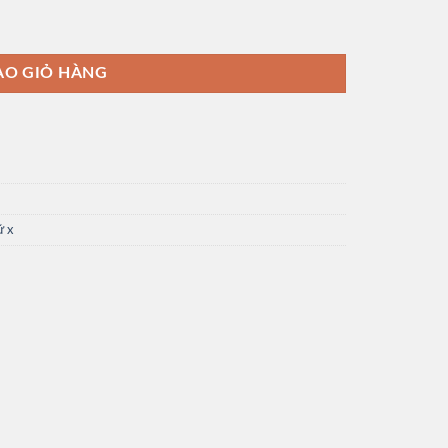
ÀO GIỎ HÀNG
ữ x