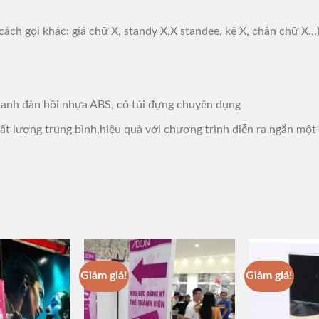
ách gọi khác: giá chữ X, standy X,X standee, kệ X, chân chữ X…
hanh đàn hồi nhựa ABS, có túi đựng chuyên dụng
hất lượng trung bình,hiệu quả với chương trình diễn ra ngắn một v
Giảm giá!
Giảm giá!