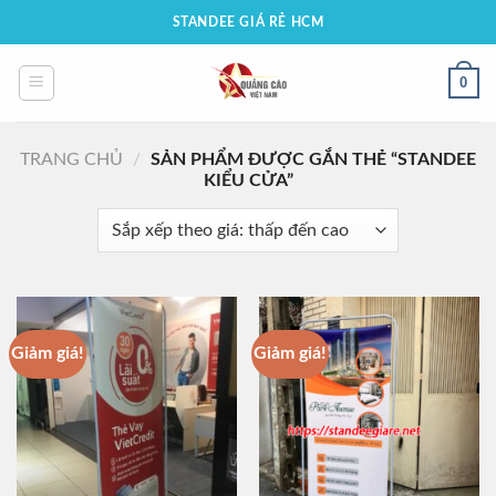
Bỏ
STANDEE GIÁ RẺ HCM
qua
nội
0
dung
TRANG CHỦ
/
SẢN PHẨM ĐƯỢC GẮN THẺ “STANDEE
KIỂU CỬA”
Giảm giá!
Giảm giá!