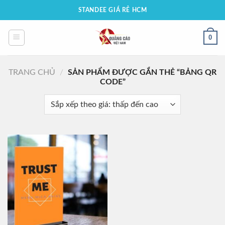
Bỏ
STANDEE GIÁ RẺ HCM
qua
nội
0
dung
TRANG CHỦ
/
SẢN PHẨM ĐƯỢC GẮN THẺ “BẢNG QR
CODE”