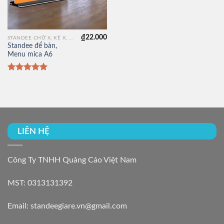
₫
22.000
STANDEE CHỮ X, KỆ X, GIÁ CHỮ X, KHUNG CHỮ X
Standee để bàn,
Menu mica A6
Được xếp
hạng
5.00
5 sao
LIÊN HỆ
Công Ty TNHH Quảng Cáo Việt Nam
MST: 0313131392
Email: standeegiare.vn@gmail.com